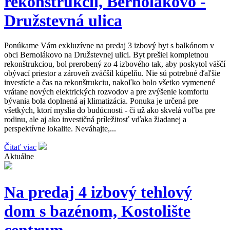
rekonštrukcii, Bernolákovo -
Družstevná ulica
Ponúkame Vám exkluzívne na predaj 3 izbový byt s balkónom v
obci Bernolákovo na Družstevnej ulici. Byt prešiel kompletnou
rekonštrukciou, bol prerobený zo 4 izbového tak, aby poskytol väščí
obývací priestor a zároveň zväčšil kúpelňu. Nie sú potrebné ďaľšie
investície a čas na rekonštrukciu, nakoľko bolo všetko vymenené
vrátane nových elektrických rozvodov a pre zvýšenie komfortu
bývania bola doplnená aj klimatizácia. Ponuka je určená pre
všetkých, ktorí myslia do budúcnosti - či už ako skvelá voľba pre
rodinu, ale aj ako investičná príležitosť vďaka žiadanej a
perspektívne lokalite. Neváhajte,...
Čitať viac
Aktuálne
Na predaj 4 izbový tehlový
dom s bazénom, Kostolište
centrum