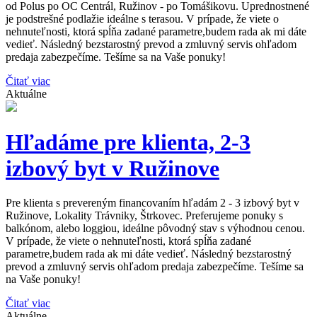
od Polus po OC Centrál, Ružinov - po Tomášikovu. Uprednostnené
je podstrešné podlažie ideálne s terasou. V prípade, že viete o
nehnuteľnosti, ktorá spĺňa zadané parametre,budem rada ak mi dáte
vedieť. Následný bezstarostný prevod a zmluvný servis ohľadom
predaja zabezpečíme. Tešíme sa na Vaše ponuky!
Čitať viac
Aktuálne
Hľadáme pre klienta, 2-3
izbový byt v Ružinove
Pre klienta s prevereným financovaním hľadám 2 - 3 izbový byt v
Ružinove, Lokality Trávniky, Štrkovec. Preferujeme ponuky s
balkónom, alebo loggiou, ideálne pôvodný stav s výhodnou cenou.
V prípade, že viete o nehnuteľnosti, ktorá spĺňa zadané
parametre,budem rada ak mi dáte vedieť. Následný bezstarostný
prevod a zmluvný servis ohľadom predaja zabezpečíme. Tešíme sa
na Vaše ponuky!
Čitať viac
Aktuálne