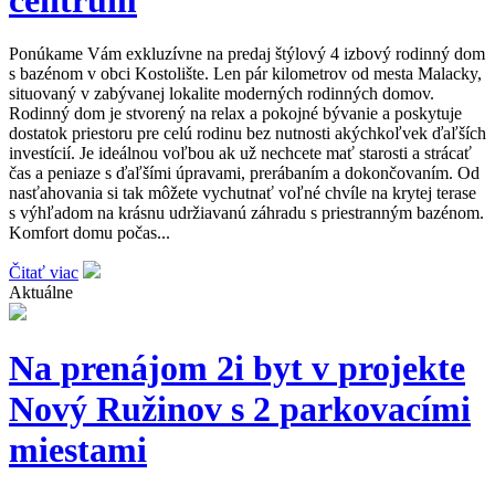
Ponúkame Vám exkluzívne na predaj štýlový 4 izbový rodinný dom
s bazénom v obci Kostolište. Len pár kilometrov od mesta Malacky,
situovaný v zabývanej lokalite moderných rodinných domov.
Rodinný dom je stvorený na relax a pokojné bývanie a poskytuje
dostatok priestoru pre celú rodinu bez nutnosti akýchkoľvek ďaľších
investícií. Je ideálnou voľbou ak už nechcete mať starosti a strácať
čas a peniaze s ďaľšími úpravami, prerábaním a dokončovaním. Od
nasťahovania si tak môžete vychutnať voľné chvíle na krytej terase
s výhľadom na krásnu udržiavanú záhradu s priestranným bazénom.
Komfort domu počas...
Čitať viac
Aktuálne
Na prenájom 2i byt v projekte
Nový Ružinov s 2 parkovacími
miestami