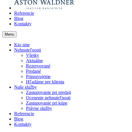
Referencie
Blog
Kontakty
Menu
Kto sme
Nehnuteľnosti
Všetky
Aktuálne
Rezervované
Predané
Pripravujeme
Hľadáme pre klienta
Naše služby
Zastupovanie pri predaji
Ocenenie nehnuteľnosti
Zastupovanie pri kúpe
Právne služby
Referencie
Blog
Kontakty