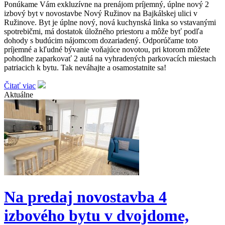
Ponúkame Vám exkluzívne na prenájom príjemný, úplne nový 2
izbový byt v novostavbe Nový Ružinov na Bajkálskej ulici v
Ružinove. Byt je úplne nový, nová kuchynská linka so vstavanými
spotrebičmi, má dostatok úložného priestoru a môže byť podľa
dohody s budúcim nájomcom dozariadený. Odporúčame toto
príjemné a kľudné bývanie voňajúce novotou, pri ktorom môžete
pohodlne zaparkovať 2 autá na vyhradených parkovacích miestach
patriacich k bytu. Tak neváhajte a osamostatnite sa!
Čitať viac
Aktuálne
Na predaj novostavba 4
izbového bytu v dvojdome,