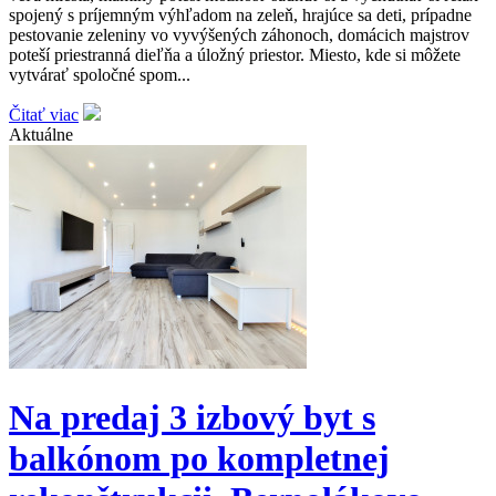
spojený s príjemným výhľadom na zeleň, hrajúce sa deti, prípadne
pestovanie zeleniny vo vyvýšených záhonoch, domácich majstrov
poteší priestranná dieľňa a úložný priestor. Miesto, kde si môžete
vytvárať spoločné spom...
Čitať viac
Aktuálne
Na predaj 3 izbový byt s
balkónom po kompletnej