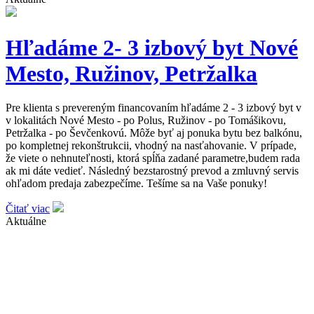
Hľadáme 2- 3 izbový byt Nové
Mesto, Ružinov, Petržalka
Pre klienta s prevereným financovaním hľadáme 2 - 3 izbový byt v
v lokalitách Nové Mesto - po Polus, Ružinov - po Tomášikovu,
Petržalka - po Ševčenkovú. Môže byť aj ponuka bytu bez balkónu,
po kompletnej rekonštrukcii, vhodný na nasťahovanie. V prípade,
že viete o nehnuteľnosti, ktorá spĺňa zadané parametre,budem rada
ak mi dáte vedieť. Následný bezstarostný prevod a zmluvný servis
ohľadom predaja zabezpečíme. Tešíme sa na Vaše ponuky!
Čitať viac
Aktuálne