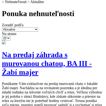
> Nehnuteľnosti > Aktuálne
Ponuka nehnuteľnosti
Zoradiť podľa
Na stranu
Na predaj záhrada s
murovanou chatou, BA III -
Žabí majer
Ponúkame Vám exkluzívne na predaj murovanú chatu v lokalite
Žabí majer. Nachádza sa na rovinatom pozemku a je ideálna pre
mladú rodinku na trávenie voľných chvíľ a relax. Veľkou výhodou
je jej poloha v rámci Bratislavy, kde získate súkromie a priestor na
relax za ktorým nie je potrebné hodiny cestovať. Terasa ponúka
veľa miesta, maminy poteší moznosť sadnúť si a vychutnať si relax