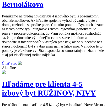
Bernolákovo
Ponúkame na predaj novostavbu 4 izbového bytu s pozemkom v
obci Bernolákovo. Ak hľadáte spojenie výhod bývania v byte a
dome, rozhodne sa prídite pozrieť na túto ponuku. Byt, nachádzauci
sa v dvojdome typu bungalov s dvomi bytovými jednotkami je
práve v procese dokončenia, čo Vám ponúka možnosť rozhodnúť
sa, či uprednostníte výhodnejšiu cenu v stave holodom a
dokončíte si interiér podľa vlastných predstáv, alebo si necháte bez
starostí dokončiť byt s vybavením na nasťahovanie. Výhodou tejto
ponuky je efektívne využitá dispozícia so samostatnými izbami, kde
si aj pri viacčlennej rodine nájde ka...
Čitať viac
Aktuálne
Hľadáme pre klienta 4-5
izbový byt RUŽINOV, NIVY
Pre nášho klienta hľadáme 4-5 izbový byt v lokalitách Nové Mesto -