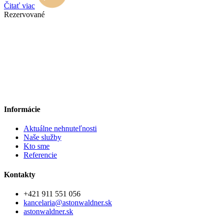
Čitať viac
Rezervované
Informácie
Aktuálne nehnuteľnosti
Naše služby
Kto sme
Referencie
Kontakty
+421 911 551 056
kancelaria@astonwaldner.sk
astonwaldner.sk