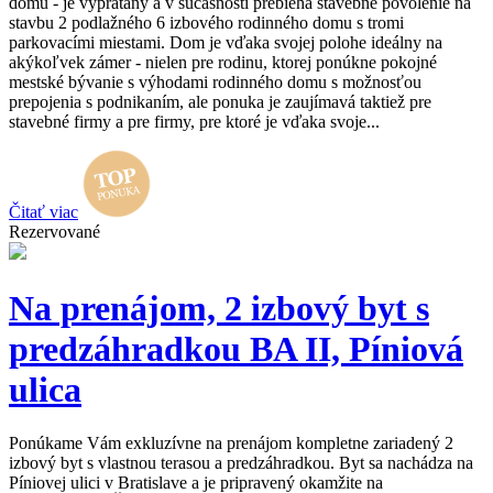
domu - je vyprataný a v súčasnosti prebieha stavebné povolenie na
stavbu 2 podlažného 6 izbového rodinného domu s tromi
parkovacími miestami. Dom je vďaka svojej polohe ideálny na
akýkoľvek zámer - nielen pre rodinu, ktorej ponúkne pokojné
mestské bývanie s výhodami rodinného domu s možnosťou
prepojenia s podnikaním, ale ponuka je zaujímavá taktiež pre
stavebné firmy a pre firmy, pre ktoré je vďaka svoje...
Čitať viac
Rezervované
Na prenájom, 2 izbový byt s
predzáhradkou BA II, Píniová
ulica
Ponúkame Vám exkluzívne na prenájom kompletne zariadený 2
izbový byt s vlastnou terasou a predzáhradkou. Byt sa nachádza na
Píniovej ulici v Bratislave a je pripravený okamžite na