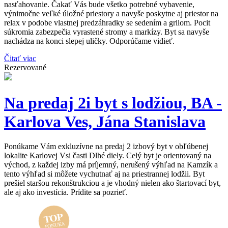
nasťahovanie. Čakať Vás bude všetko potrebné vybavenie,
výnimočne veľké úložné priestory a navyše poskytne aj priestor na
relax v podobe vlastnej predzáhradky se sedením a grilom. Pocit
súkromia zabezpečia vyrastené stromy a markízy. Byt sa navyše
nachádza na konci slepej uličky. Odporúčame vidieť.
Čitať viac
Rezervované
Na predaj 2i byt s lodžiou, BA -
Karlova Ves, Jána Stanislava
Ponúkame Vám exkluzívne na predaj 2 izbový byt v obľúbenej
lokalite Karlovej Vsi časti Dlhé diely. Celý byt je orientovaný na
východ, z každej izby má príjemný, nerušený výhľad na Kamzík a
tento výhľad si môžete vychutnať aj na priestrannej lodžii. Byt
prešiel staršou rekonštrukciou a je vhodný nielen ako štartovací byt,
ale aj ako investícia. Prídite sa pozrieť.